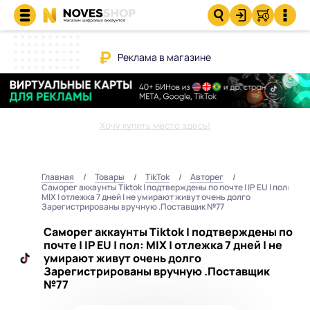
Реклама в магазине
Хочу купить место здесь!
Главная
Товары
TikTok
Авторег
Саморег аккаунты Tiktok | подтверждены по почте | IP EU | пол:
MIX | отлежка 7 дней | не умирают живут очень долго
Зарегистрированы вручную .Поставщик №77
Саморег аккаунты Tiktok | подтверждены по
почте | IP EU | пол: MIX | отлежка 7 дней | не
умирают живут очень долго
Зарегистрированы вручную .Поставщик
№77