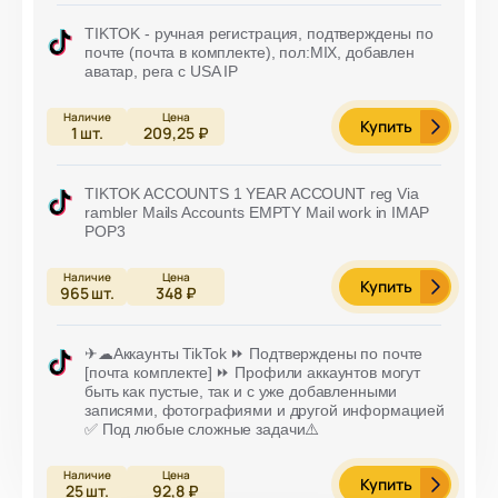
TIKTOK - ручная регистрация, подтверждены по
почте (почта в комплекте), пол:MIX, добавлен
аватар, рега с USA IP
Купить
1
шт.
209,25 ₽
TIKTOK ACCOUNTS 1 YEAR ACCOUNT reg Via
rambler Mails Accounts EMPTY Mail work in IMAP
POP3
Купить
965
шт.
348 ₽
✈☁Аккаунты TikTok ⏩ Подтверждены по почте
[почта комплекте] ⏩ Профили аккаунтов могут
быть как пустые, так и с уже добавленными
записями, фотографиями и другой информацией
✅ Под любые сложные задачи⚠️
Купить
25
шт.
92,8 ₽