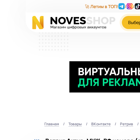
🚀 Летим в ТОП!
/
/
Выбе
Главная
Товары
ВКонтакте
Ретрив