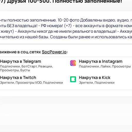
+7) Друзья 100-500. Полностью заполненные!
нты полностью заполненные. 10-20 фото Добавлены видео, аудио, г
нты БЕЗ владельца! - РФ номера! (+7) - все аккаунты в формате ном
 живут) - Аккаунты никогда не имели реального владельца! - Акка
чительно из нашей базы. Созданы были ранее и использовались ка
ижение в соц.сетях
SocPower.io
:
Накрутка в Telegram
Накрутка в Instagram
Подписчики, БотСтарт, Реакции,
Подписчики, Лайки, Просмотры
Просмотры, Бусты
Накрутка в Twitch
Накрутка в Kick
Зрители, Просмотры VOD, Подписчики
Зрители, Подписчики