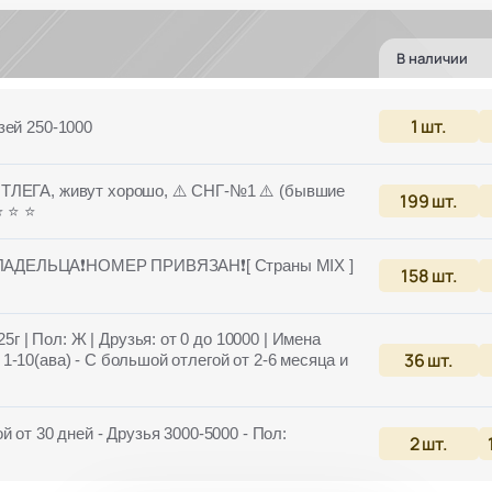
В наличии
1
шт.
зей 250-1000
 ОТЛЕГА, живут хорошо, ⚠️ СНГ-№1 ⚠️ (бывшие
199
шт.
⭐️ ⭐️
ЛАДЕЛЬЦА❗НОМЕР ПРИВЯЗАН❗[ Страны MIX ]
158
шт.
| Пол: Ж | Друзья: от 0 до 10000 | Имена
36
шт.
-10(ава) - С большой отлегой от 2-6 месяца и
 от 30 дней - Друзья 3000-5000 - Пол:
2
шт.