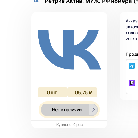
Ретрив Актив. МУЖ. РФ номера (
Аккау
аккау
долго
исклю
Продв
0
шт.
106,75 ₽
Нет в наличии
Куплено: 0 раз