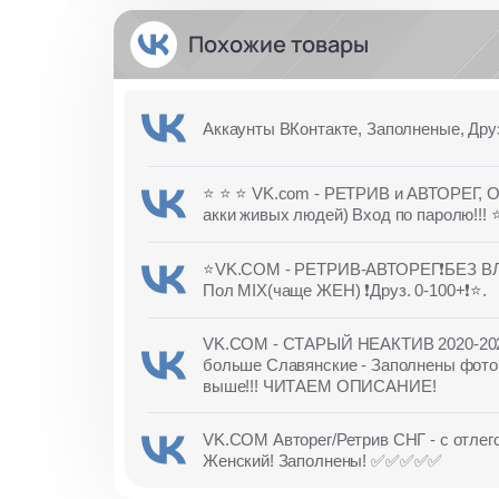
Похожие товары
Аккаунты ВКонтакте, Заполненые, Дру
⭐️ ⭐️ ⭐️ VK.com - РЕТРИВ и АВТОРЕГ,
акки живых людей) Вход по паролю!!! ⭐️ 
⭐️VK.COM - РЕТРИВ-АВТОРЕГ❗БЕЗ В
Пол MIX(чаще ЖЕН) ❗Друз. 0-100+❗⭐️.
VK.COM - СТАРЫЙ НЕАКТИВ 2020-2025г 
больше Славянские - Заполнены фото 1
выше!!! ЧИТАЕМ ОПИСАНИЕ!
VK.COM Авторег/Ретрив СНГ - с отлегой
Женский! Заполнены! ✅✅✅✅✅