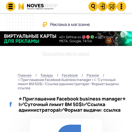
Реклама в магазине
Хочу купить место здесь!
Главная
Товары
Facebook
Разное
⭐️ Приглашение Facebook business manager⭐️ |✅Суточный
лимит BM 50$|✅Ссылка администратора|✅Формат выдачи:
ссылка
⭐️ Приглашение Facebook business manager⭐️
|✅Суточный лимит BM 50$|✅Ссылка
администратора|✅Формат выдачи: ссылка