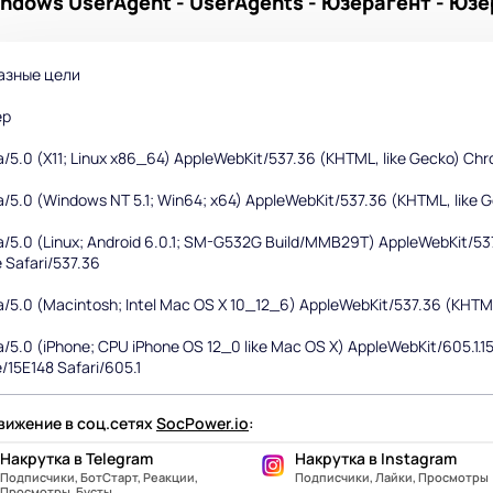
ndows UserAgent - UserAgents - Юзерагент - Юз
азные цели
ер
a/5.0 (X11; Linux x86_64) AppleWebKit/537.36 (KHTML, like Gecko) Ch
la/5.0 (Windows NT 5.1; Win64; x64) AppleWebKit/537.36 (KHTML, like 
la/5.0 (Linux; Android 6.0.1; SM-G532G Build/MMB29T) AppleWebKit/5
 Safari/537.36
la/5.0 (Macintosh; Intel Mac OS X 10_12_6) AppleWebKit/537.36 (KHTM
a/5.0 (iPhone; CPU iPhone OS 12_0 like Mac OS X) AppleWebKit/605.1.1
/15E148 Safari/605.1
ижение в соц.сетях
SocPower.io
:
Накрутка в Telegram
Накрутка в Instagram
Подписчики, БотСтарт, Реакции,
Подписчики, Лайки, Просмотры
Просмотры, Бусты