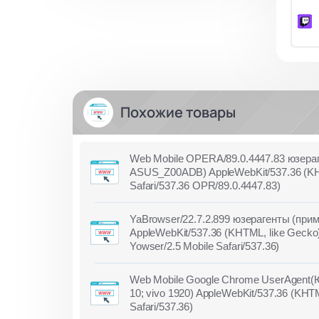
Похожие товары
Web Mobile OPERA/89.0.4447.83 юзераген
ASUS_Z00ADB) AppleWebKit/537.36 (KHT
Safari/537.36 OPR/89.0.4447.83)
YaBrowser/22.7.2.899 юзерагенты (пример
AppleWebKit/537.36 (KHTML, like Gecko
Yowser/2.5 Mobile Safari/537.36)
Web Mobile Google Chrome UserAgent(Юз
10; vivo 1920) AppleWebKit/537.36 (KHT
Safari/537.36)