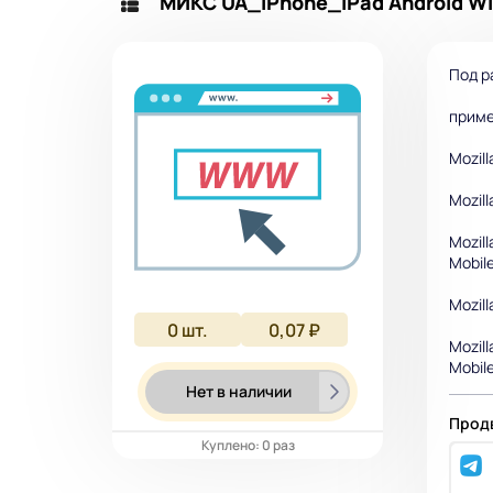
МИКС UA_IPhone_IPad Android Wi
Под р
прим
Mozill
Mozil
Mozil
Mobile
Mozil
0
шт.
0,07 ₽
Mozill
Mobile
Нет в наличии
Продв
Куплено: 0 раз