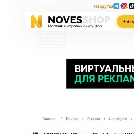
Накрутка
/
/
Выбе
Главная
Товары
Разное
UserAgent