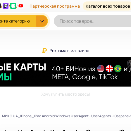
/
/
/
Партнерская программа
Каталог всех товаров
рите категорию
Реклама в магазине
Хочу купить место здесь!
МИКС UA_IPhone_IPad Android Windows UserAgent - UserAgents - Юзераген