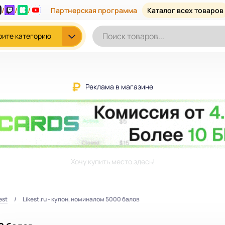
/
/
/
Партнерская программа
Каталог всех товаров
рите категорию
Реклама в магазине
Хочу купить место здесь!
est
Likest.ru - купон, номиналом 5000 балов