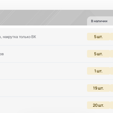
В наличии
5
шт.
в, накрутка только ВК
5
шт.
лов
1
шт.
19
шт.
20
шт.