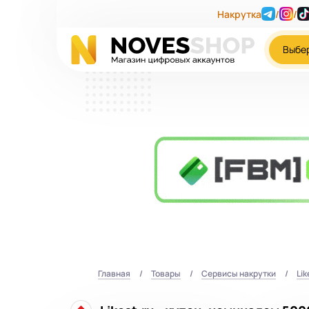
Накрутка
/
/
Выбе
Главная
Товары
Сервисы накрутки
Lik