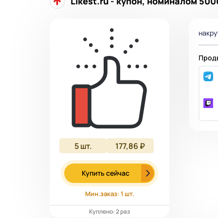
Likest.ru - купон, номиналом 500
накру
Продв
5
шт.
177,86 ₽
Купить сейчас
Мин.заказ: 1 шт.
Куплено: 2 раз