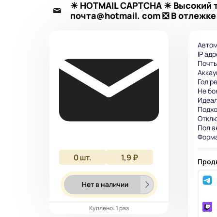
☀ HOTMAIL CAPTCHA ☀ Высокий тр
почта@hotmail. com ❎ В отлежк
Автом
IP ад
Почты
Аккау
Год р
Не бо
Идеал
Подхо
Отклю
Пол а
Форма
0
шт.
1,9 ₽
Продв
Нет в наличии
Куплено: 1 раз