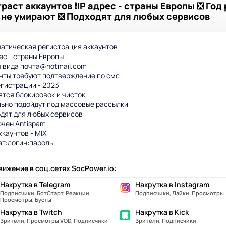
аст аккаунтов ❗IP адрес - страны Европы ❎ Год 
е не умирают ❎ Подходят для любых сервисов
атическая регистрация аккаунтов
рес - страны Европы
 вида почта@hotmail.com
нты требуют подтверждение по смс
егистрации - 2023
ятся блокировок и чисток
ьно подойдут под массовые рассылки
дят для любых сервисов
чен Antispam
ккаунтов - MIX
т:логин:пароль
ижение в соц.сетях
SocPower.io
:
Накрутка в Telegram
Накрутка в Instagram
Подписчики, БотСтарт, Реакции,
Подписчики, Лайки, Просмотры
Просмотры, Бусты
Накрутка в Twitch
Накрутка в Kick
Зрители, Просмотры VOD, Подписчики
Зрители, Подписчики