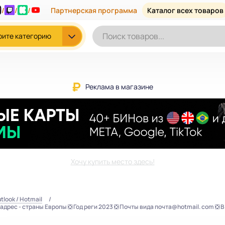
/
/
/
Партнерская программа
Каталог всех товаров
рите категорию
Реклама в магазине
Хочу купить место здесь!
tlook / Hotmail
адрес - страны Европы ❎ Год реги 2023 ❎ Почты вида почта@hotmail. com ❎ 