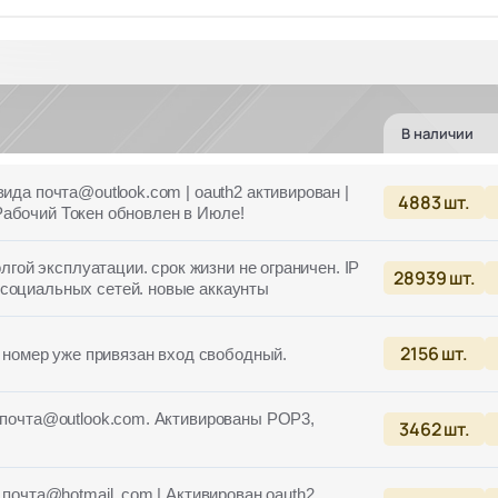
В наличии
ида почта@outlook.com | oauth2 активирован |
4883
шт.
 | Рабочий Токен обновлен в Июле!
олгой эксплуатации. cрок жизни не ограничен. IP
28939
шт.
социальных сетей. новые аккаунты
2156
шт.
. номер уже привязан вход свободный.
а почта@outlook.com. Активированы POP3,
3462
шт.
 почта@hotmail .com | Активирован oauth2