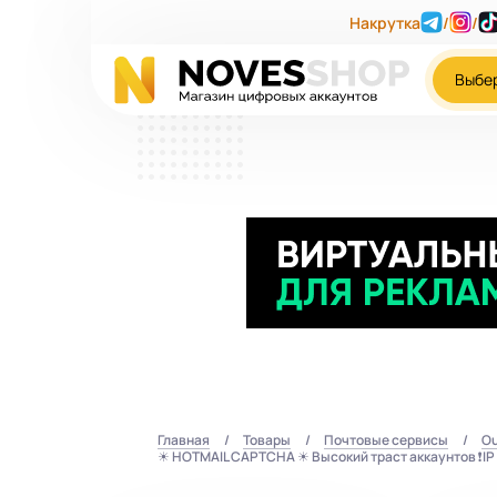
Накрутка
/
/
Выбе
Главная
Товары
Почтовые сервисы
Ou
☀ HOTMAIL CAPTCHA ☀ Высокий траст аккаунтов ❗IP 