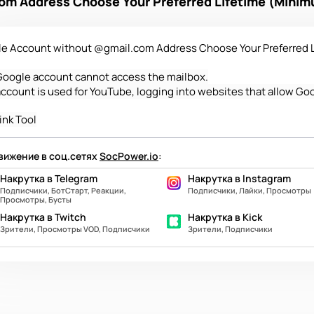
m Address Choose Your Preferred Lifetime (Minim
e Account without @gmail.com Address Choose Your Preferred 
Google account cannot access the mailbox.
account is used for YouTube, logging into websites that allow Goo
ink Tool
ижение в соц.сетях
SocPower.io
:
Накрутка в Telegram
Накрутка в Instagram
Подписчики, БотСтарт, Реакции,
Подписчики, Лайки, Просмотры
Просмотры, Бусты
Накрутка в Twitch
Накрутка в Kick
Зрители, Просмотры VOD, Подписчики
Зрители, Подписчики