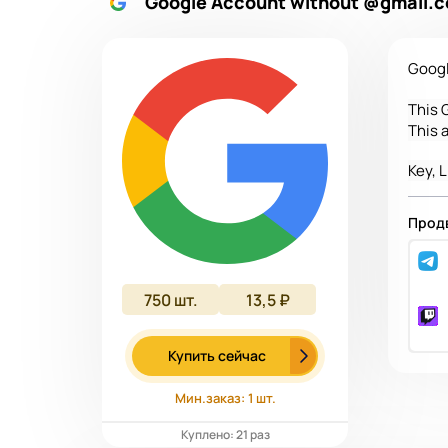
Google Account without @gmail.co
Googl
This 
This 
Key, L
Продв
750
шт.
13,5 ₽
Купить сейчас
Мин.заказ: 1 шт.
Куплено: 21 раз