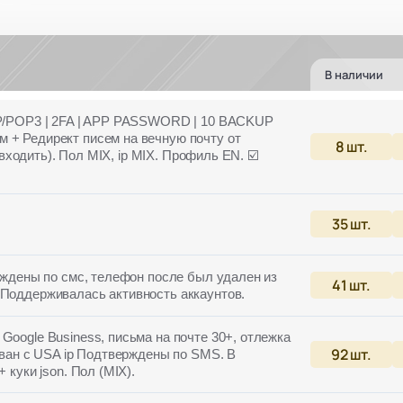
В наличии
MAP/POP3 | 2FA | APP PASSWORD | 10 BACKUP
м + Редирект писем на вечную почту от
8
шт.
е входить). Пол MIX, ip MIX. Профиль EN. ☑️
35
шт.
ерждены по смс, телефон после был удален из
41
шт.
 Поддерживалась активность аккаунтов.
Google Business, письма на почте 30+, отлежка
92
шт.
рован с USA ip Подтверждены по SMS. В
 куки json. Пол (MIX).