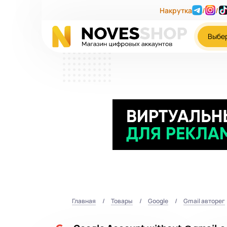
Накрутка
/
/
Выбе
Главная
Товары
Google
Gmail авторег