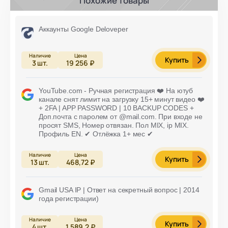
Похожие товары
Аккаунты Google Deloveper
Купить
3
шт.
19 256 ₽
YouTube.com - Ручная регистрация ❤️ На ютуб
канале снят лимит на загрузку 15+ минут видео ❤️
+ 2FA | APP PASSWORD | 10 BACKUP CODES +
Доп.почта с паролем от @mail.com. При входе не
просят SMS, Номер отвязан. Пол MIX, ip MIX.
Профиль EN. ✔ Отлёжка 1+ мес ✔
Купить
13
шт.
468,72 ₽
Gmail USA IP | Ответ на секретный вопрос | 2014
года регистрации)
Купить
4
шт.
1 589,2 ₽