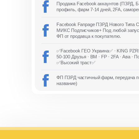
Продажа Facebook аккаунтов (ПЗРД, 
профиль, фарм 7-14 дней, 2FA, саморе
Facebook Fanpage ПЗРД Нового Типа С
МИКС Подписчиков+ Под любой запуск
ФП от продавца к покупателю.
✅Facebook ГЕО Украина✅ · KING PZRD
50-100 Друзья · BM · FP · 2FA · Ава · П
✅Высокий траст✅
ФП ПЗРД частичный фарм, передача по
название)