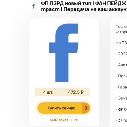
ФП ПЗРД нoвый тuп | ФАН ПЕЙДЖ /
mpacm | Передача на ваш аккаун
После
которы
фп ПЗ
- 202
- Авa
- Пол
- Гaр
4
шт.
472,5 ₽
- Зам
Купить сейчас
- фп 
Мин.заказ: 1 шт.
- 3+ 