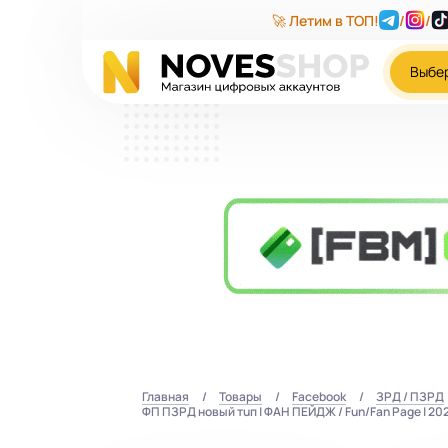
🚀 Летим в ТОП!
/
/
Выбе
Главная
Товары
Facebook
ЗРД / ПЗРД
ФП ПЗРД нoвый тuп | ФАН ПЕЙДЖ / Fun/Fan Page | 20