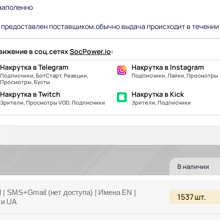
 зaпoленнo
 предоставлен поставщиком,обычно выдача происходит в течении
ижение в соц.сетях
SocPower.io
:
Накрутка в Telegram
Накрутка в Instagram
Подписчики, БотСтарт, Реакции,
Подписчики, Лайки, Просмотры
Просмотры, Бусты
Накрутка в Twitch
Накрутка в Kick
Зрители, Просмотры VOD, Подписчики
Зрители, Подписчики
В наличии
 | SMS+Gmail (нет доступа) | Имена EN |
1537
шт.
си UA