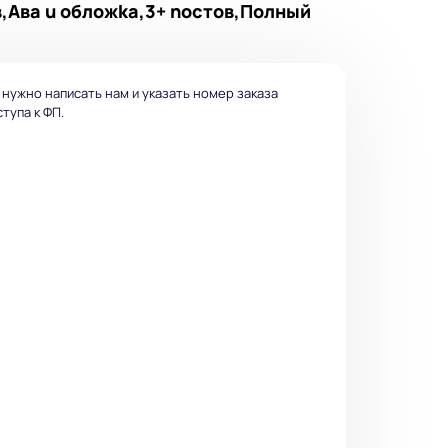
в,Авa u oбложkа,3+ nоcтoв,Полный
 нужно написать нам и указать номер заказа
тупа к ФП.