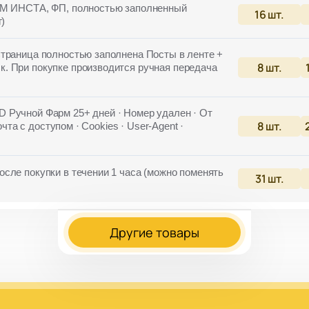
БМ ИНСТА, ФП, полностью заполненный
16
шт.
г)
траница полностью заполнена Посты в ленте +
8
шт.
. При покупке производится ручная передача
 Ручной Фарм 25+ дней · Номер удален · От
8
шт.
очта с доступом · Cookies · User-Agent ·
сле покупки в течении 1 часа (можно поменять
31
шт.
Другие товары