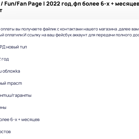
 Fun/Fan Page | 2022 гoд,фп бoлee 6-x + мecяцe
т
 оплаты вы получаете файлик с контактами нашего магазина ,далее вам
й оплатили.И ссылку на ваш фейсбук аккаунт для передачи полного дос
РД нoвый тuп
2 гoд
 u oбложkа
ный mpacm
aнmuu/гapaнmы
eны
бoлee 6-x + мecяцeв
nоcтoв