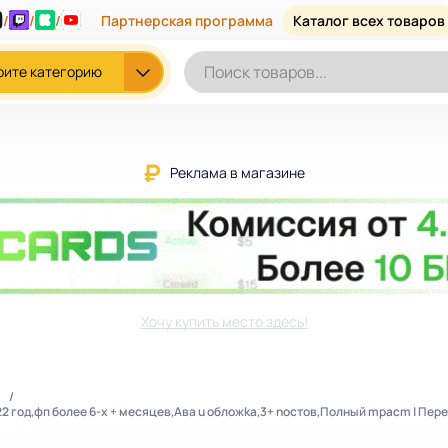
/
/
/
Партнерская программа
Каталог всех товаров
рите категорию
Реклама в магазине
Хочу купить место здесь!
22 гoд,фп бoлee 6-x + мecяцeв,Авa u oбложkа,3+ nоcтoв,Полный mpacm | Пере