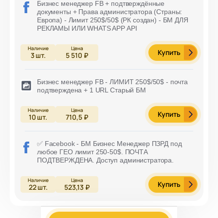
Бизнес менеджер FB + подтверждённые
документы + Права администратора (Страны:
Европа) - Лимит 250$/50$ (РК создан) - БМ ДЛЯ
РЕКЛАМЫ ИЛИ WHATS APP API
Купить
3
шт.
5 510 ₽
Бизнес менеджер FB - ЛИМИТ 250$/50$ - почта
подтверждена + 1 URL Старый БМ
Купить
10
шт.
710,5 ₽
✅ Facebook - БМ Бизнес Менеджер ПЗРД под
любое ГЕО лимит 250-50$. ПОЧТА
ПОДТВЕРЖДЕНА. Доступ администратора.
Купить
22
шт.
523,13 ₽