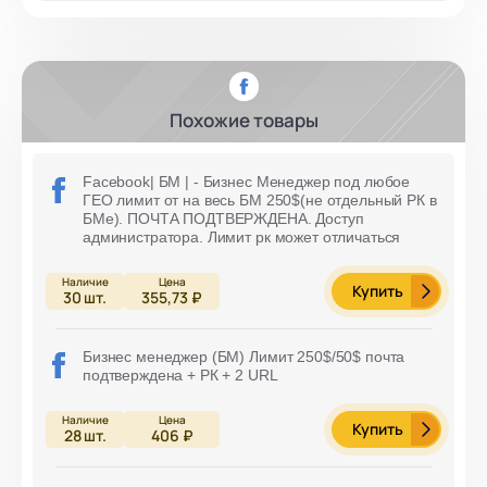
Похожие товары
Facebook| БМ | - Бизнес Менеджер под любое
ГЕО лимит от на весь БМ 250$(не отдельный РК в
БМе). ПОЧТА ПОДТВЕРЖДЕНА. Доступ
администратора. Лимит рк может отличаться
Купить
30
шт.
355,73 ₽
Бизнес менеджер (БМ) Лимит 250$/50$ почта
подтверждена + РК + 2 URL
Купить
28
шт.
406 ₽