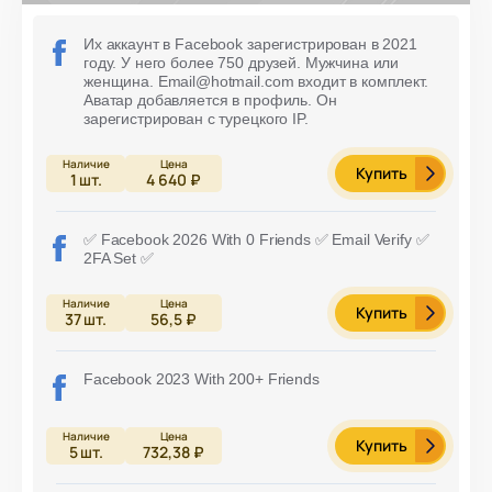
Их аккаунт в Facebook зарегистрирован в 2021
году. У него более 750 друзей. Мужчина или
женщина. Email@hotmail.com входит в комплект.
Аватар добавляется в профиль. Он
зарегистрирован с турецкого IP.
Купить
1
шт.
4 640 ₽
✅ Facebook 2026 With 0 Friends ✅ Email Verify ✅
2FA Set ✅
Купить
37
шт.
56,5 ₽
Facebook 2023 With 200+ Friends
Купить
5
шт.
732,38 ₽