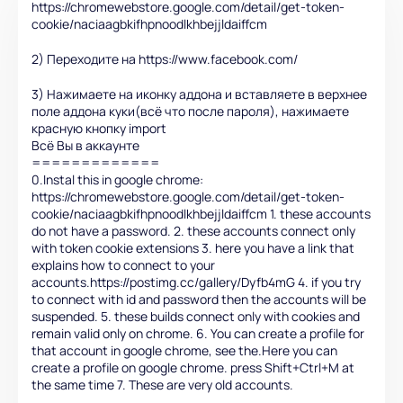
https://chromewebstore.google.com/detail/get-token-
cookie/naciaagbkifhpnoodlkhbejjldaiffcm
2) Переходите на https://www.facebook.com/
3) Нажимаете на иконку аддона и вставляете в верхнее
поле аддона куки(всё что после пароля), нажимаете
красную кнопку import
Всё Вы в аккаунте
=============
0.Instal this in google chrome:
https://chromewebstore.google.com/detail/get-token-
cookie/naciaagbkifhpnoodlkhbejjldaiffcm 1. these accounts
do not have a password. 2. these accounts connect only
with token cookie extensions 3. here you have a link that
explains how to connect to your
accounts.https://postimg.cc/gallery/Dyfb4mG 4. if you try
to connect with id and password then the accounts will be
suspended. 5. these builds connect only with cookies and
remain valid only on chrome. 6. You can create a profile for
that account in google chrome, see the.Here you can
create a profile on google chrome. press Shift+Ctrl+M at
the same time 7. These are very old accounts.