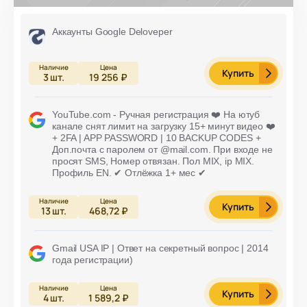
Аккаунты Google Deloveper
Купить
3
шт.
19 256 ₽
YouTube.com - Ручная регистрация ❤️ На ютуб
канале снят лимит на загрузку 15+ минут видео ❤️
+ 2FA | APP PASSWORD | 10 BACKUP CODES +
Доп.почта с паролем от @mail.com. При входе не
просят SMS, Номер отвязан. Пол MIX, ip MIX.
Профиль EN. ✔ Отлёжка 1+ мес ✔
Купить
13
шт.
468,72 ₽
Gmail USA IP | Ответ на секретный вопрос | 2014
года регистрации)
Купить
4
шт.
1 589,2 ₽