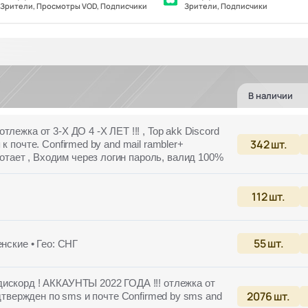
Зрители, Просмотры VOD, Подписчики
Зрители, Подписчики
В наличии
лежка от 3-Х ДО 4 -Х ЛЕТ !!! , Top akk Discord
342
шт.
к почте. Confirmed by and mail rambler+
ает , Входим через логин пароль, валид 100%
112
шт.
55
шт.
енские • Гео: СНГ
искорд ! АККАУНТЫ 2022 ГОДА !!! отлежка от
2076
шт.
одтвержден по sms и почте Confirmed by sms and