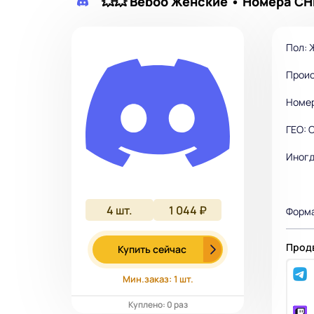
💥💥 Beboo Женские • Номера С
Пол: 
Проис
Номер
ГЕО: 
Иногд
4
шт.
1 044 ₽
Форма
Продв
Купить сейчас
Мин.заказ: 1 шт.
Куплено: 0 раз