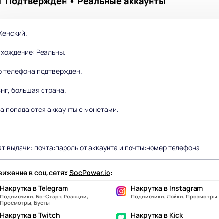
НГ Подтвержден • Реальные аккаунты
Женский.
хождение: Реальны.
 телефона подтвержден.
Снг, большая страна.
а попадаются аккаунты с монетами.
т выдачи: почта:пароль от аккаунта и почты:номер телефона
ижение в соц.сетях
SocPower.io
:
Накрутка в Telegram
Накрутка в Instagram
Подписчики, БотСтарт, Реакции,
Подписчики, Лайки, Просмотры
Просмотры, Бусты
Накрутка в Twitch
Накрутка в Kick