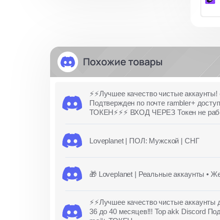
Похожие товары
⚡⚡Лучшее качество чистые аккаунты! от
Подтвержден по почте rambler+ доступ 
ТОКЕН⚡⚡⚡ ВХОД ЧЕРЕЗ Токен не работ
Loveplanet | ПОЛ: Мужской | СНГ
🎁 Loveplanet | Реальные аккаунты • Ж
⚡⚡Лучшее качество чистые аккаунты д
36 до 40 месяцев!!! Top akk Discord П