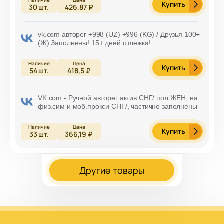
Купить
30
шт.
426,87 ₽
vk.com авторег +998 (UZ) +996 (KG) / Друзья 100+
(Ж) Заполнены! 15+ дней отлежка!
Купить
54
шт.
418,5 ₽
VK.com - Ручной авторег актив СНГ/ пол:ЖЕН, на
физ.сим и моб.прокси СНГ/, частично заполнены
Купить
33
шт.
366,19 ₽
Другие товары