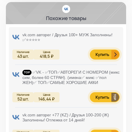
Похожие товары
vk.com авторег / Друзья 100+ МУЖ Заполнены!
✅⭐️⭐️⭐️⭐️⭐️
Купить
43
шт.
418,5 ₽
✅VK - ✅ТОП✅АВТОРЕГИ С НОМЕРОМ (микс
сим, более 60 СТРАН). (имена✅ микс ✅пол
ЖЕН)✅ ТОП✅САМЫЕ ХОРОШИЕ АККИ
Купить
52
шт.
146,44 ₽
vk.com авторег +77 (KZ) / Друзья 100-200 (Ж)
Заполнены! Отлежка от 14 дней!