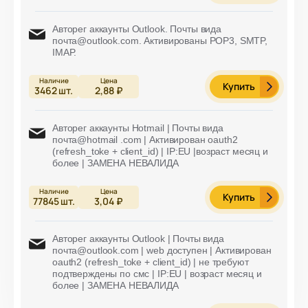
Авторег аккаунты Outlook. Почты вида
почта@outlook.com. Активированы POP3, SMTP,
IMAP.
Купить
3462
шт.
2,88 ₽
Авторег аккаунты Hotmail | Почты вида
почта@hotmail .com | Активирован oauth2
(refresh_toke + client_id) | IP:EU |возраст месяц и
более | ЗАМЕНА НЕВАЛИДА
Купить
77845
шт.
3,04 ₽
Авторег аккаунты Outlook | Почты вида
почта@outlook.com | web доступен | Активирован
oauth2 (refresh_toke + client_id) | не требуют
подтверждены по смс | IP:EU | возраст месяц и
более | ЗАМЕНА НЕВАЛИДА