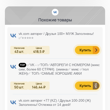
Похожие товары
vk.com авторег / Друзья 100+ МУЖ Заполнены!
✅⭐️⭐️⭐️⭐️⭐️
Купить
43
шт.
418,5 ₽
✅VK - ✅ТОП✅АВТОРЕГИ С НОМЕРОМ (микс
сим, более 60 СТРАН). (имена✅ микс ✅пол
ЖЕН)✅ ТОП✅САМЫЕ ХОРОШИЕ АККИ
Купить
50
шт.
146,44 ₽
vk.com авторег +77 (KZ) / Друзья 100-200 (Ж)
Заполнены! Отлежка от 14 дней!