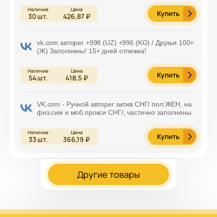
Купить
30
шт.
426,87 ₽
vk.com авторег +998 (UZ) +996 (KG) / Друзья 100+
(Ж) Заполнены! 15+ дней отлежка!
Купить
54
шт.
418,5 ₽
VK.com - Ручной авторег актив СНГ/ пол:ЖЕН, на
физ.сим и моб.прокси СНГ/, частично заполнены
Купить
33
шт.
366,19 ₽
Другие товары