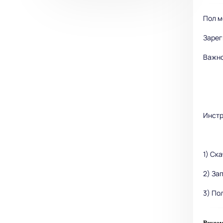
Пол м
Зарег
Важно
Инстр
1) Ск
2) За
3) По
Рекоме