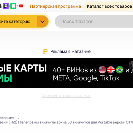
/
/
/
Партнерская программа
Каталог всех товаров
рите категорию
Реклама в магазине
Хочу купить место здесь!
истрация
зия (+62) | Телеграмм аккаунты архив 50 аккаунтов для Portable версии ОТ