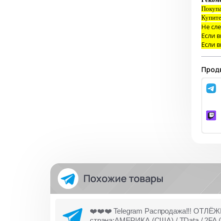
Покупа
Купите
Не сле
Если в
Если в
Продв
Похожие товары
❤️❤️❤️ Telegram Распродажа!!! ОТЛЁЖКА
страна:АМЕРИКА,(США) / TData / 2FA (