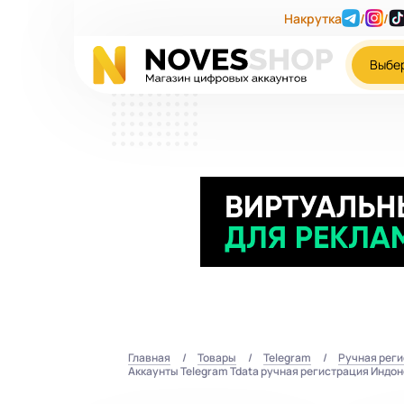
Накрутка
/
/
Выбе
Главная
Товары
Telegram
Ручная рег
Аккаунты Telegram Tdata ручная регистрация Индоне