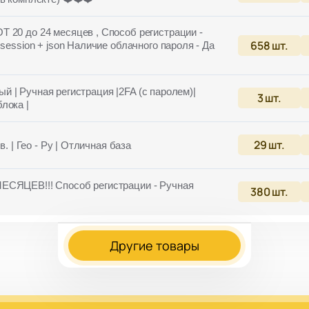
Т 20 до 24 месяцев , Способ регистрации -
658
шт.
session + json Наличие облачного пароля - Да
тый | Ручная регистрация |2FA (с паролем)|
3
шт.
лока |
29
шт.
. | Гео - Ру | Отличная база
ЕСЯЦЕВ!!! Способ регистрации - Ручная
380
шт.
Другие товары