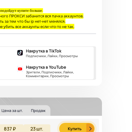
и подойдут купите больше.
одного ПРОКСИ забанится вся пачка аккаунтов.
 за тем что бы ip нет-нет менялся.
е убить все аккаунты если что-то не так.
Накрутка в TikTok
Подписчики, Лайки, Просмотры
Накрутка в YouTube
Зрители, Подписчики, Лайки,
Комментарии, Просмотры
Цена за шт.
Продаж
837 ₽
23
шт.
Купить