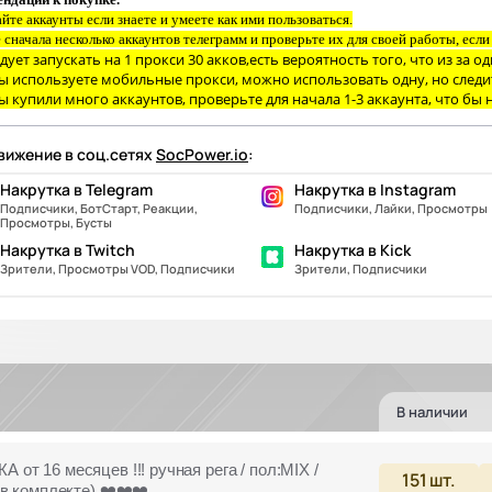
йте аккаунты если знаете и умеете как ими пользоваться.
 сначала несколько аккаунтов телеграмм и проверьте их для своей работы, есл
дует запускать на 1 прокси 30 акков,есть вероятность того, что из за 
ы используете мобильные прокси, можно использовать одну, но следить
ы купили много аккаунтов, проверьте для начала 1-3 аккаунта, что бы н
ижение в соц.сетях
SocPower.io
:
Накрутка в Telegram
Накрутка в Instagram
Подписчики, БотСтарт, Реакции,
Подписчики, Лайки, Просмотры
Просмотры, Бусты
Накрутка в Twitch
Накрутка в Kick
Зрители, Просмотры VOD, Подписчики
Зрители, Подписчики
В наличии
 от 16 месяцев !!! ручная рега / пол:MIX /
151
шт.
в комплекте) ❤️❤️❤️