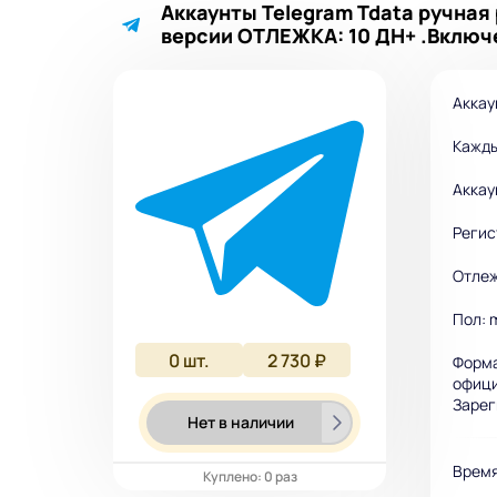
Аккаунты Telegram Tdata ручная 
версии ОТЛЕЖКА: 10 ДН+ .Включе
Аккау
Кажды
Аккау
Регис
Отлеж
Пол: 
0
шт.
2 730 ₽
Форма
офици
Зарег
Нет в наличии
Время
Куплено: 0 раз