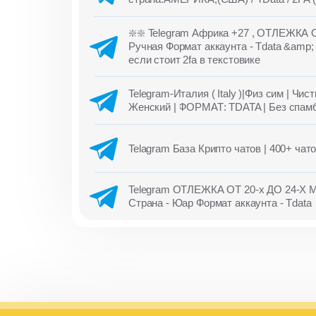
❇️❇️ Telegram Африка +27 , ОТЛЕЖКА О
Ручная Формат аккаунта - Tdata &amp; 
если стоит 2fa в текстовике
Telegram-Италия ( Italy )|Физ сим | Чис
Женский | ФОРМАТ: TDATA | Без спамб
Telagram База Крипто чатов | 400+ чатов
Telegram ОТЛЕЖКА ОТ 20-х ДО 24-Х М
Страна - Юар Формат аккаунта - Tdata