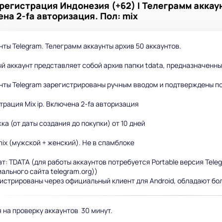
регистрация Индонезия (+62) | Телеграмм аккаун
на 2-fa авторизация. Пол: mix
нты Telegram. Телеграмм аккаунты архив 50 аккаунтов.
й аккаунт представляет собой архив папки tdata, предназначен
нты Telegram зарегистрированы ручным вводом и подтверждены п
трация Mix ip. Включена 2-fa авторизация
ка (от даты создания до покупки) от 10 дней
mix (мужской + женский). Не в спамблоке
т: TDATA (для работы аккаунтов потребуется Portable версия Teleg
ального сайта telegram.org))
истрированы через официальный клиент для Android, обладают бо
 на проверку аккаунтов 30 минут.