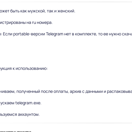
ожет быть как мужской, так и женский.
истрированы на ru номера.
: Если portable-версии Telegram нет в комплекте, то ее нужно ска
укция к использованию:
ачиваем, полученный после оплаты, архив с данными и распаковывае
пускаем telegram.exe.
льзуемся аккаунтом.
ндации к покупке.