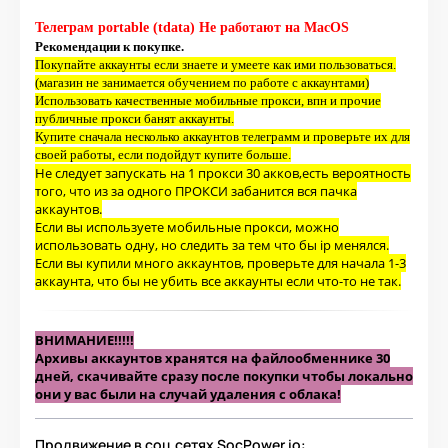
Телеграм portable (tdata) Не работают на MacOS
Рекомендации к покупке.
Покупайте аккаунты если знаете и умеете как ими пользоваться.
(магазин не занимается обучением по работе с аккаунтами)
Использовать качественные мобильные прокси, впн и прочие
публичные прокси банят аккаунты.
Купите сначала несколько аккаунтов телеграмм и проверьте их для
своей работы, если подойдут купите больше.
Не следует запускать на 1 прокси 30 акков,есть вероятность
того, что из за одного ПРОКСИ забанится вся пачка
аккаунтов.
Если вы используете мобильные прокси, можно
использовать одну, но следить за тем что бы ip менялся.
Если вы купили много аккаунтов, проверьте для начала 1-3
аккаунта, что бы не убить все аккаунты если что-то не так.
ВНИМАНИЕ!!!!!
Архивы аккаунтов хранятся на файлообменнике 30
дней, скачивайте сразу после покупки чтобы локально
они у вас были на случай удаления с облака!
Продвижение в соц.сетях
SocPower.io
: