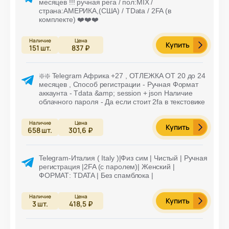
месяцев !!! ручная рега / пол:MIX /
страна:АМЕРИКА,(США) / TData / 2FA (в
комплекте) ❤️❤️❤️
Купить
151
шт.
837 ₽
❇️❇️ Telegram Африка +27 , ОТЛЕЖКА ОТ 20 до 24
месяцев , Способ регистрации - Ручная Формат
аккаунта - Tdata &amp; session + json Наличие
облачного пароля - Да если стоит 2fa в текстовике
Купить
658
шт.
301,6 ₽
Telegram-Италия ( Italy )|Физ сим | Чистый | Ручная
регистрация |2FA (с паролем)| Женский |
ФОРМАТ: TDATA | Без спамблока |
Купить
3
шт.
418,5 ₽