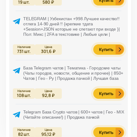
Купить
19
шт.
580 ₽
TELEGRAM | Узбекистан +998 Лучшее качество!!
отлега 14-90 дней !! {крепкие тдата
+Session+JSON которые не слетают при входе }|
Пол: Микс | 2FA в текстовике | Любые цели |
Купить
731
шт.
301,6 ₽
База Telegram чатов | Тематика - Городские чаты
(Чаты городов, новости, общение и прочее) | 850+
Чатов | Гео - Ру | Продажа пачкой | Лучшая база
Купить
108
шт.
92,8 ₽
Telegram База Crypto чатов | 600+ чатов | Гео - MIX
(Читайте описание!) | Продажа пачкой
Купить
82
шт.
95,12 ₽