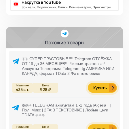
Накрутка в YouTube
Зрители, Подписчики, Лайки, Комментарии, Просмотры
Похожие товары
❇️❇️ СУПЕР ТРАСТОВЫЕ !!!! Telegram ОТЛЁЖКА
ОТ 16 до 36 МЕСЯЦЕВ!!! Чистые трастовые!
Аккаунты Телеграмм, Telegram, tg АМЕРИКА ИЛИ
КАНАДА, формат TData 2 Фа в текстовике
Купить
435
шт.
928 ₽
❇️❇️❇️ TELEGRAM аккаунтам 1 -2 года |Algeria | |
Пол: Микс | 2FA:В ТЕКСТОВИКЕ | Любые цели |
TDATA ❇️❇️❇️