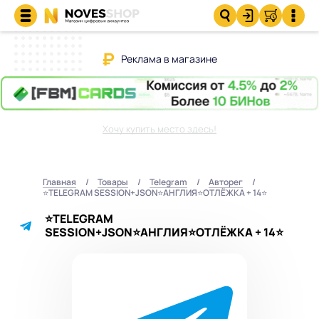
Реклама в магазине
Хочу купить место здесь!
Главная
Товары
Telegram
Авторег
⭐️TELEGRAM SESSION+JSON⭐️АНГЛИЯ⭐️ОТЛЁЖКА + 14⭐️
⭐️TELEGRAM
SESSION+JSON⭐️АНГЛИЯ⭐️ОТЛЁЖКА + 14⭐️