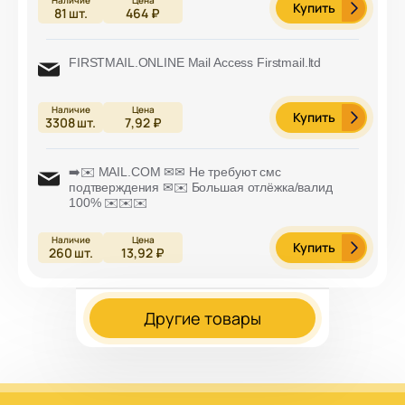
Купить
81
шт.
464 ₽
FIRSTMAIL.ONLINE Mail Access Firstmail.ltd
Купить
3308
шт.
7,92 ₽
➡️✉️ MAIL.COM ✉✉ Не требуют смс
подтверждения ✉✉️ Большая отлёжка/валид
100% ✉️✉️✉️
Купить
260
шт.
13,92 ₽
Другие товары