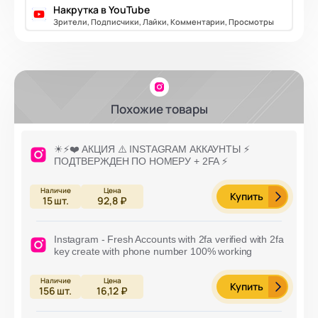
Накрутка в YouTube
Зрители, Подписчики, Лайки, Комментарии, Просмотры
Похожие товары
☀⚡️❤️ АКЦИЯ ⚠️ INSTAGRAM АККАУНТЫ ⚡️
ПОДТВЕРЖДЕН ПО НОМЕРУ + 2FA ⚡️
Купить
15
шт.
92,8 ₽
Instagram - Fresh Accounts with 2fa verified with 2fa
key create with phone number 100% working
Купить
156
шт.
16,12 ₽