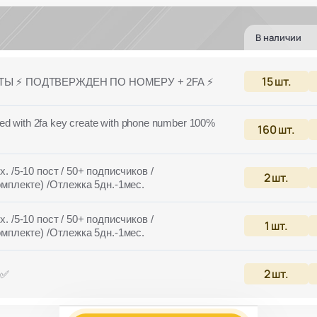
В наличии
15
шт.
ТЫ ⚡️ ПОДТВЕРЖДЕН ПО НОМЕРУ + 2FA ⚡️
fied with 2fa key create with phone number 100%
160
шт.
. /5-10 пост / 50+ подписчиков /
2
шт.
комплекте) /Отлежка 5дн.-1мес.
. /5-10 пост / 50+ подписчиков /
1
шт.
комплекте) /Отлежка 5дн.-1мес.
2
шт.
 ✅