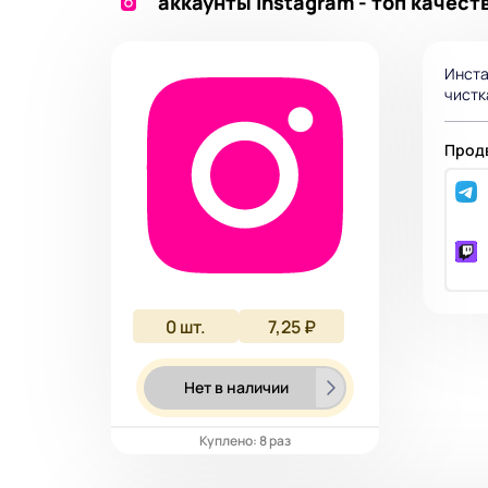
аккаунты instagram - топ качест
Инста
чистк
Продв
0
шт.
7,25 ₽
Нет в наличии
Куплено: 8 раз