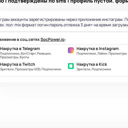
во | подтверждены по sms | профиль пустой. фор
грам аккаунты зарегистрированы через приложение инстаграм. По
ах. пол: mix формат логин:пароль отлежка 3 дня+ на время загрузк
ижение в соц.сетях
SocPower.io
:
Накрутка в Telegram
Накрутка в Instagram
Подписчики, БотСтарт, Реакции,
Подписчики, Лайки, Просмотры
Просмотры, Бусты
Накрутка в Twitch
Накрутка в Kick
Зрители, Просмотры VOD, Подписчики
Зрители, Подписчики