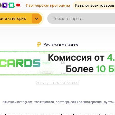
/
/
/
Партнерская программа
Каталог всех товаров
рите категорию
Реклама в магазине
Хочу купить место здесь!
аккаунты instagram - топ качество | подтверждены по sms | профиль пусто