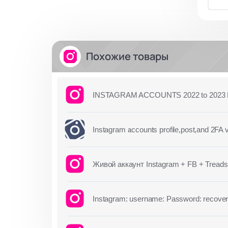
Похожие товары
INSTAGRAM ACCOUNTS 2022 to 2023 Ha
Instagram accounts profile,post,and 2FA v
Живой аккаунт Instagram + FB + Tread
Instagram: username: Password: recove