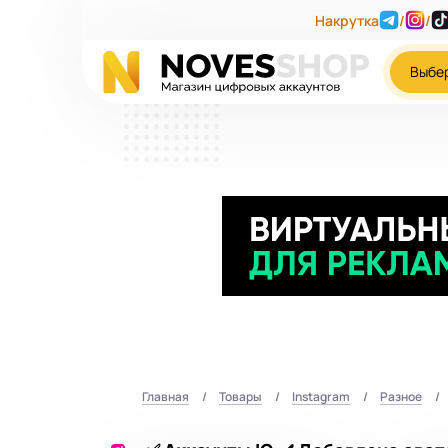
Накрутка
/
/
Выбе
Главная
Товары
Instagram
Разное