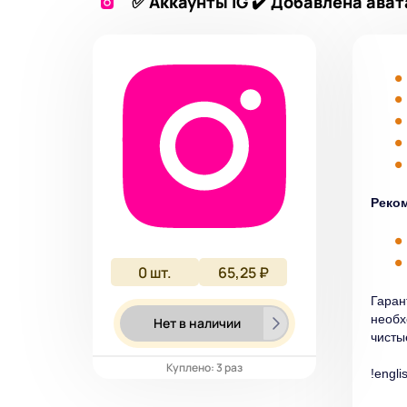
✅ Аккаунты IG ✔️ Добавлена ават
Реком
0
шт.
65,25 ₽
Гаран
необх
Нет в наличии
чисты
Куплено: 3 раз
!engli