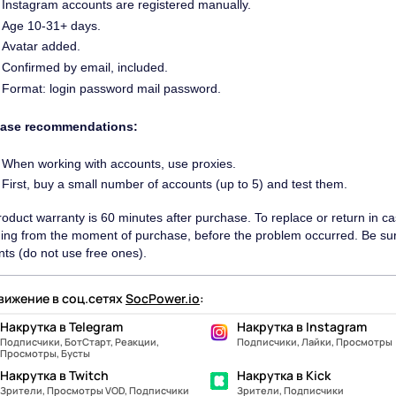
Instagram accounts are registered manually.
Age 10-31+ days.
Avatar added.
Confirmed by email, included.
Format: login password mail password.
ase recommendations:
When working with accounts, use proxies.
First, buy a small number of accounts (up to 5) and test them.
oduct warranty is 60 minutes after purchase. To replace or return in ca
ing from the moment of purchase, before the problem occurred. Be sur
ts (do not use free ones).
ижение в соц.сетях
SocPower.io
:
Накрутка в Telegram
Накрутка в Instagram
Подписчики, БотСтарт, Реакции,
Подписчики, Лайки, Просмотры
Просмотры, Бусты
Накрутка в Twitch
Накрутка в Kick
Зрители, Просмотры VOD, Подписчики
Зрители, Подписчики