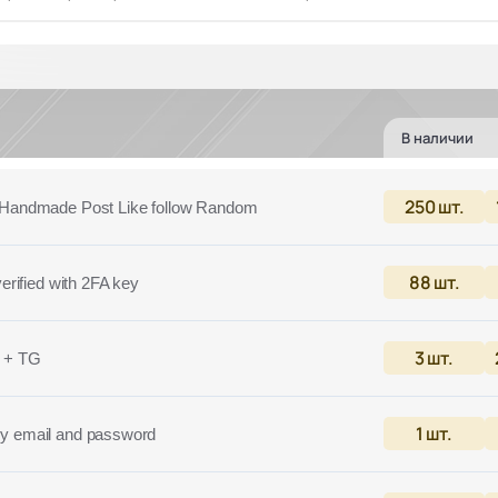
В наличии
250
шт.
ndmade Post Like follow Random
88
шт.
erified with 2FA key
3
шт.
s + TG
1
шт.
ry email and password