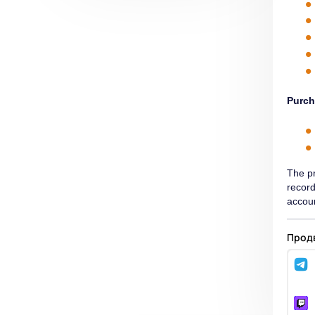
Purch
The pr
record
accoun
Продв