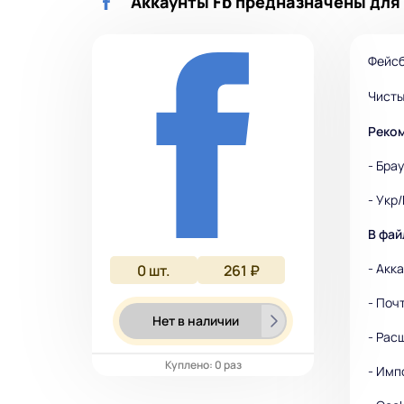
Аккаунты Fb предназначены для 
Фейсб
Чисты
Реком
- Бра
- Укр
В фай
- Акка
0
шт.
261 ₽
- Поч
Нет в наличии
- Рас
Куплено: 0 раз
- Имп