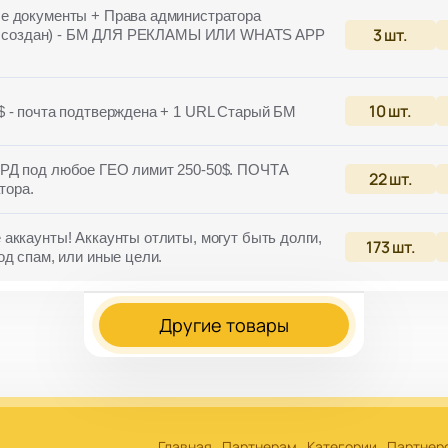
е документы + Права администратора
3
шт.
(РК создан) - БМ ДЛЯ РЕКЛАМЫ ИЛИ WHATS APP
10
шт.
 - почта подтверждена + 1 URL Старый БМ
РД под любое ГЕО лимит 250-50$. ПОЧТА
22
шт.
тора.
аккаунты! Аккаунты отлиты, могут быть долги,
173
шт.
д спам, или иные цели.
Другие товары
Главная
Партнерам
Категории
Партнер