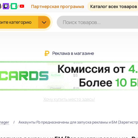
/
/
/
Партнерская программа
Каталог всех товаров
рите категорию
Реклама в магазине
Хочу купить место здесь!
nager
Аккаунты Fb предназначены для запуска рекламы и БМ (Зарегистри