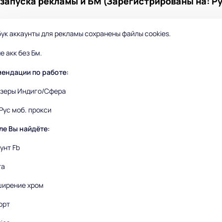
запуска рекламы и БМ (Зарегистрированы на: Рус
ук аккаунты для рекламы сохранены файлы cookies.
е акк без Бм.
ендации по работе:
узеры Индиго/Сфера
/Рус моб. прокси
ле Вы найдёте:
унт Fb
та
ширение хром
орт