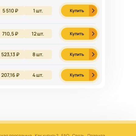
5 510 ₽
1
шт.
Купить
710,5 ₽
12
шт.
Купить
523,13 ₽
8
шт.
Купить
207,16 ₽
4
шт.
Купить
ская программа
Как купить?
FAQ
Связь
Правила