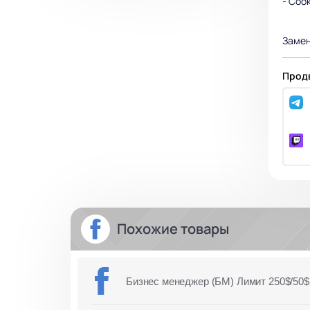
- Cook
Замен
Продв
Похожие товары
Бизнес менеджер (БМ) Лимит 250$/50$