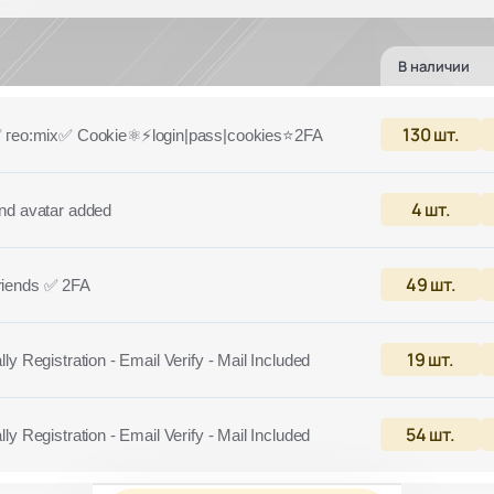
В наличии
130
шт.
о:mix✅ Cookie⚛️⚡️login|pass|cookies⭐️2FA
4
шт.
nd avatar added
49
шт.
riends ✅ 2FA
19
шт.
 Registration - Email Verify - Mail Included
54
шт.
 Registration - Email Verify - Mail Included