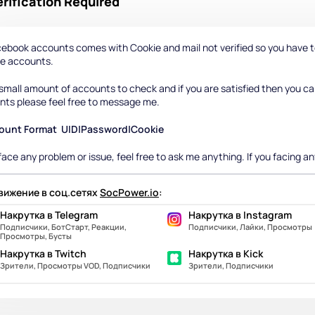
ification Required
ebook accounts comes with Cookie and mail not verified so you have t
he accounts.
small amount of accounts to check and if you are satisfied then you ca
nts please feel free to message me.
ount Format UID|Password|Cookie
 face any problem or issue, feel free to ask me anything. If you facing a
ижение в соц.сетях
SocPower.io
:
Накрутка в Telegram
Накрутка в Instagram
Подписчики, БотСтарт, Реакции,
Подписчики, Лайки, Просмотры
Просмотры, Бусты
Накрутка в Twitch
Накрутка в Kick
Зрители, Просмотры VOD, Подписчики
Зрители, Подписчики