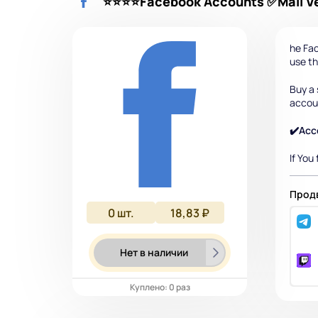
⭐⭐⭐⭐Facebook Accounts ✅Mail Ver
he Fac
use t
Buy a 
accou
✔️Acc
If You
Продв
0
шт.
18,83 ₽
Нет в наличии
Куплено: 0 раз