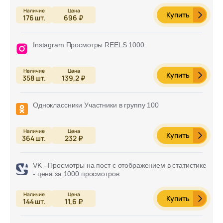
Купить
176
шт.
696 ₽
Instagram Просмотры REELS 1000
Купить
358
шт.
139,2 ₽
Одноклассники Участники в группу 100
Купить
364
шт.
232 ₽
VK - Просмотры на пост с отображением в статистике
- цена за 1000 просмотров
Купить
144
шт.
11,6 ₽