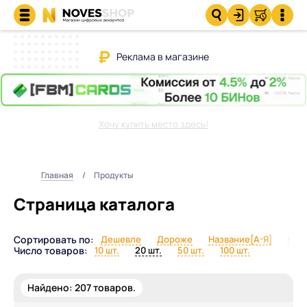
Реклама в магазине
Хочу купить место здесь!
Главная
Продукты
Страница каталога
Сортировать по:
Дешевле
Дороже
Название[А-Я]
Назв
Число товаров:
10 шт.
20 шт.
50 шт.
100 шт.
Найдено:
207
товаров.