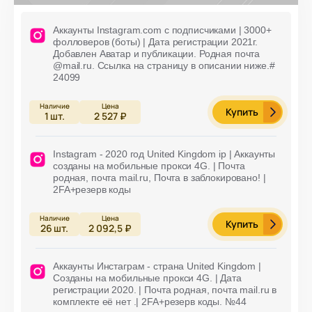
Аккаунты Instagram.com с подписчиками | 3000+
фолловеров (боты) | Дата регистрации 2021г.
Добавлен Аватар и публикации. Родная почта
@mail.ru. Ссылка на страницу в описании ниже.#
24099
Купить
1
шт.
2 527 ₽
Instagram - 2020 год United Kingdom ip | Аккаунты
созданы на мобильные прокси 4G. | Почта
родная, почта mail.ru, Почта в заблокировано! |
2FA+резерв коды
Купить
26
шт.
2 092,5 ₽
Аккаунты Инстаграм - страна United Kingdom |
Cозданы на мобильные прокси 4G. | Дата
регистрации 2020. | Почта родная, почта mail.ru в
комплекте её нет .| 2FA+резерв коды. №44